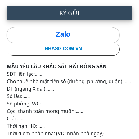
KÝ GỬI
Zalo
NHASG.COM.VN
MẪU YÊU CẦU KHẢO SÁT BẤT ĐỘNG SẢN
SĐT liên lạc:......
Cho thuê nhà mặt tiền số (đường, phường, quận):......
DT (ngang X dài):......
Số lầu:......
Số phòng, WC:......
Cọc, thanh toán mong muốn:......
Giá: ......
Thời hạn HĐ:......
Thời điểm nhận nhà: (VD: nhận nhà ngay)