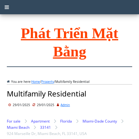
Phát Triển Mặt
Bằng
You are here:
Home
/
Property
/
Multifamily Residential
Multifamily Residential
29/01/2025
29/01/2025
Admin
For sale
Apartment
Florida
Miami-Dade County
Miami Beach
33141
924 Marseille Dr, Miami Beach, FL 33141, USA