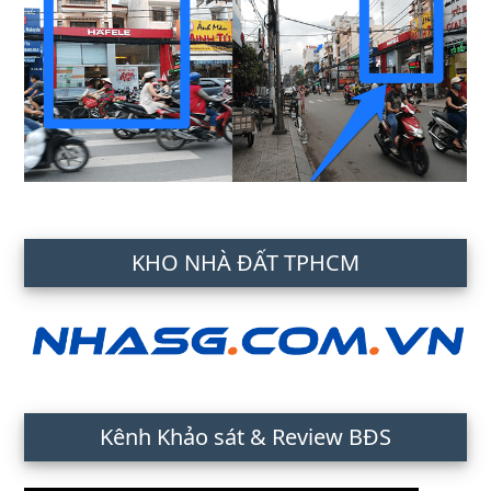
KHO NHÀ ĐẤT TPHCM
Kênh Khảo sát & Review BĐS