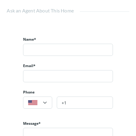
Ask an Agent About This Home
Name*
Email*
Phone
Message*