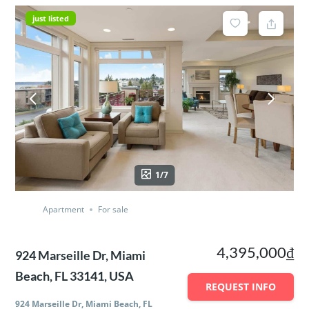
just listed
1/7
Apartment
For sale
4,395,000₫
924 Marseille Dr, Miami
Beach, FL 33141, USA
REQUEST INFO
924 Marseille Dr, Miami Beach, FL