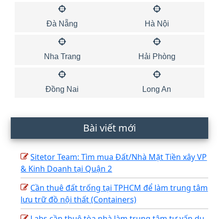
Đà Nẵng
Hà Nội
Nha Trang
Hải Phòng
Đồng Nai
Long An
Bài viết mới
Sitetor Team: Tìm mua Đất/Nhà Mặt Tiền xây VP
& Kinh Doanh tại Quận 2
Cần thuê đất trống tại TPHCM để làm trung tâm
lưu trữ đồ nội thất (Containers)
Labs cần thuê tòa nhà làm trung tâm tư vấn du