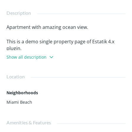
Description
Apartment with amazing ocean view.
This is a demo single property page of Estatik 4.x
plugin.
Valet, shops, business center, spa, fitness center,
Show all description
sauna jacuzzi, 3 state of the art swimming pools, walk
to restaurants, bank, American airlines arena
bayside, pharmacies, Whole Foods market. Close to
Location
the airport, Miami Adrienne Arsht Center, Perez art…
Neighborhoods
Miami Beach
Amenities & Features