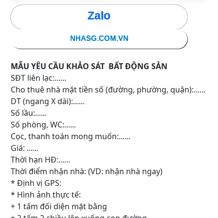
Zalo
NHASG.COM.VN
MẪU YÊU CẦU KHẢO SÁT BẤT ĐỘNG SẢN
SĐT liên lạc:......
Cho thuê nhà mặt tiền số (đường, phường, quận):......
DT (ngang X dài):......
Số lầu:......
Số phòng, WC:......
Cọc, thanh toán mong muốn:......
Giá: ......
Thời hạn HĐ:......
Thời điểm nhận nhà: (VD: nhận nhà ngay)
* Định vị GPS:
* Hình ảnh thực tế:
+ 1 tấm đối diện mặt bằng