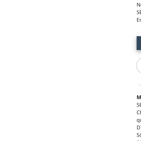
N
SĐ
Em
M
SĐ
C
qu
DT
Số