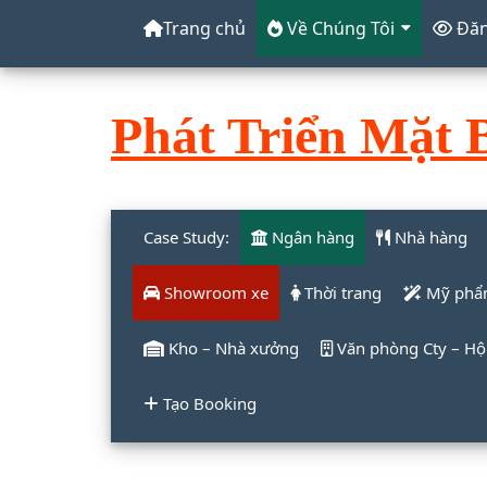
Trang chủ
Về Chúng Tôi
Đăn
Phát Triển Mặt 
Case Study:
Ngân hàng
Nhà hàng
Showroom xe
Thời trang
Mỹ phẩ
Kho – Nhà xưởng
Văn phòng Cty – Hội
Tạo Booking