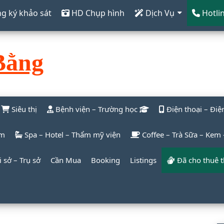
g ký khảo sát
HD Chụp hình
Dịch Vụ
Hotli
Bằng
Siêu thị
Bệnh viện – Trường học
Điện thoại – Đi
m
Spa – Hotel – Thẩm mỹ viện
Coffee – Trà Sữa – Kem
 sở – Trụ sở
Cần Mua
Booking
Listings
Đã cho thuê 