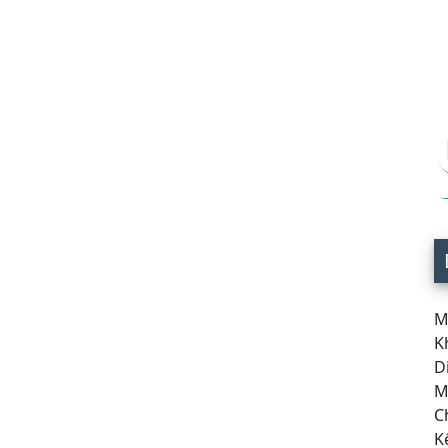
M
K
Di
Mặ
Ch
Kế