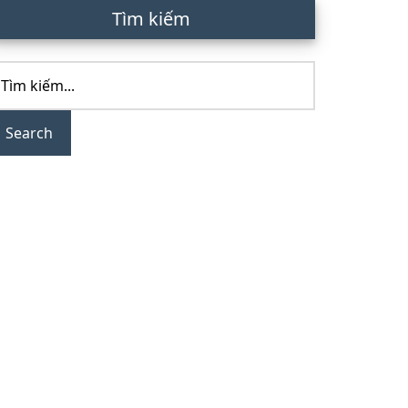
rimary
Tìm kiếm
idebar
ìm
ếm...