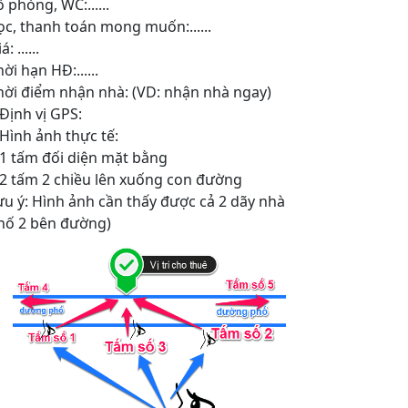
ố phòng, WC:......
ọc, thanh toán mong muốn:......
á: ......
ời hạn HĐ:......
hời điểm nhận nhà: (VD: nhận nhà ngay)
 Định vị GPS:
 Hình ảnh thực tế:
 1 tấm đối diện mặt bằng
 2 tấm 2 chiều lên xuống con đường
ưu ý: Hình ảnh cần thấy được cả 2 dãy nhà
hố 2 bên đường)