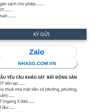
gân sách cho phép:........
T:........
ail:........
KÝ GỬI
Zalo
NHASG.COM.VN
ẪU YÊU CẦU KHẢO SÁT BẤT ĐỘNG SẢN
T liên lạc:......
ho thuê nhà mặt tiền số (đường, phường,
ận):......
 (ngang X dài):......
 lầu:......