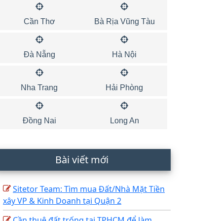
Cần Thơ
Bà Rịa Vũng Tàu
Đà Nẵng
Hà Nội
Nha Trang
Hải Phòng
Đồng Nai
Long An
Bài viết mới
Sitetor Team: Tìm mua Đất/Nhà Mặt Tiền
xây VP & Kinh Doanh tại Quận 2
Cần thuê đất trống tại TPHCM để làm