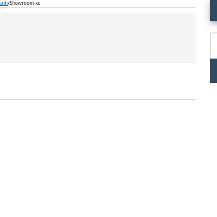
P
oanh
/
Showroom xe
S
T
ki