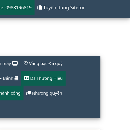
ne: 0988196819
Tuyển dụng Sitetor
ện máy
Vàng bạc Đá quý
 – Bánh
Ds Thương Hiệu
thành công
Nhượng quyền