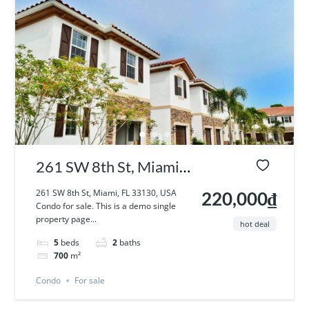
261 SW 8th St, Miami,
FL 33130, USA
261 SW 8th St, Miami, FL 33130, USA
220,000₫
Condo for sale. This is a demo single
property page...
hot deal
5
beds
2
baths
700
m²
Condo
For sale