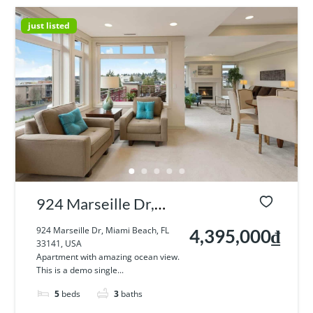
just listed
924 Marseille Dr,
Miami Beach, FL
924 Marseille Dr, Miami Beach, FL
4,395,000₫
33141, USA
33141, USA
Apartment with amazing ocean view.
This is a demo single...
5
beds
3
baths