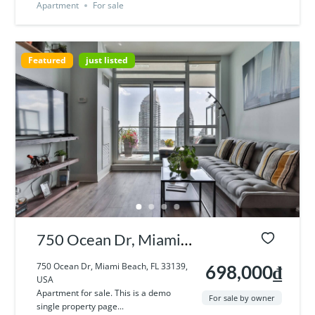
Apartment
For sale
Featured
just listed
750 Ocean Dr, Miami
Beach, FL 33139, USA
750 Ocean Dr, Miami Beach, FL 33139,
698,000₫
USA
Apartment for sale. This is a demo
For sale by owner
single property page...