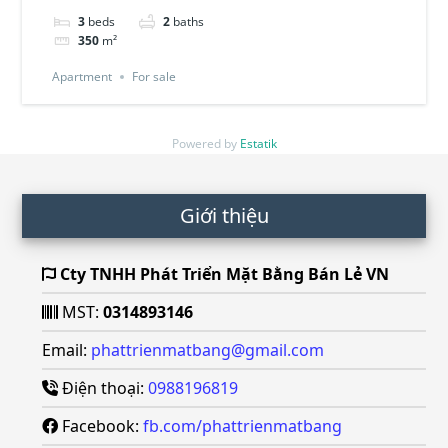
3
beds
2
baths
350
m²
Apartment
For sale
Powered by
Estatik
Footer
Giới thiệu
Cty TNHH Phát Triển Mặt Bằng Bán Lẻ VN
MST:
0314893146
Email:
phattrienmatbang@gmail.com
Điện thoại:
0988196819
Facebook:
fb.com/phattrienmatbang