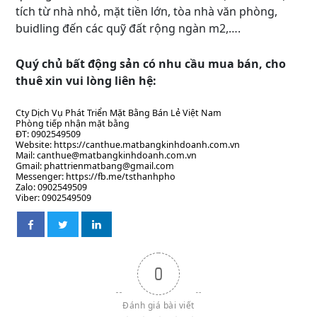
tích từ nhà nhỏ, mặt tiền lớn, tòa nhà văn phòng,
buidling đến các quỹ đất rộng ngàn m2,….
Quý chủ bất động sản có nhu cầu mua bán, cho
thuê xin vui lòng liên hệ:
Cty Dịch Vụ Phát Triển Mặt Bằng Bán Lẻ Việt Nam
Phòng tiếp nhận mặt bằng
ĐT: 0902549509
Website: https://canthue.matbangkinhdoanh.com.vn
Mail: canthue@matbangkinhdoanh.com.vn
Gmail: phattrienmatbang@gmail.com
Messenger: https://fb.me/tsthanhpho
Zalo: 0902549509
Viber: 0902549509
0
Đánh giá bài viết