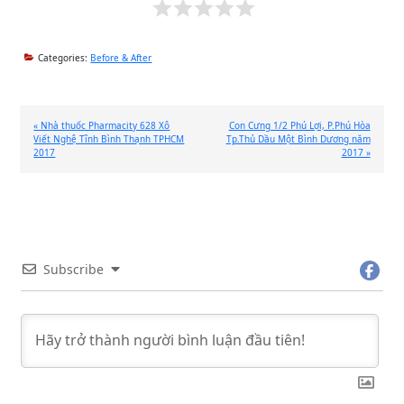
Categories:
Before & After
Previous
Next
« Nhà thuốc Pharmacity 628 Xô
Con Cưng 1/2 Phú Lợi, P.Phú Hòa
Post:
Post:
Viết Nghệ Tĩnh Bình Thạnh TPHCM
Tp.Thủ Dầu Một Bình Dương năm
2017
2017 »
Subscribe