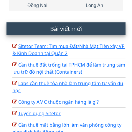
Đồng Nai
Long An
Bài viết mới
Sitetor Team: Tìm mua Đất/Nhà Mặt Tiền xây VP
& Kinh Doanh tại Quận 2
Cần thuê đất trống tại TPHCM để làm trung tâm
lưu trữ đồ nội thất (Containers)
Labs cần thuê tòa nhà làm trung tâm tư vấn du
học
Công ty AMC thuộc ngân hàng là gì?
Tuyển dụng Sitetor
Cần thuê mặt bằng lớn làm văn phòng công ty
giao dịch bất động sản