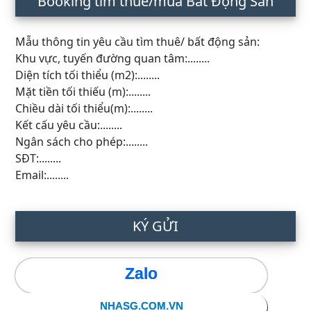
Booking tìm thuê/mua Bất Động Sản
Mẫu thông tin yêu cầu tìm thuê/ bất động sản:
Khu vực, tuyến đường quan tâm:........
Diện tích tối thiểu (m2):........
Mặt tiền tối thiếu (m):........
Chiều dài tối thiểu(m):........
Kết cấu yêu cầu:........
Ngân sách cho phép:........
SĐT:........
Email:........
KÝ GỬI
Zalo
NHASG.COM.VN