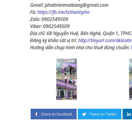
Gmail: phattrienmatbang@gmail.com
Fb:
https://fb.me/tsthanhpho
Zalo: 0902549509
Viber: 0902549509
Địa chỉ: 68 Nguyễn Huệ, Bến Nghé, Quận 1, TPH
Đăng ký khảo sát vị trí:
http://tinyurl.com/dkksvt
Hướng dẫn chụp hình nhà cho thuê đúng chuẩn:
Share on Facebook
Tweet on Twitter