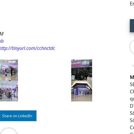
Em
CM
mb
http://tinyurl.com/cchnctdc
M
SĐ
C
qu
DT
Số
Share on LinkedIn
S
C