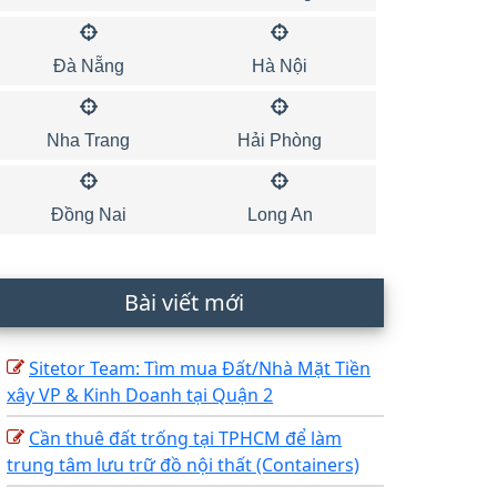
Đà Nẵng
Hà Nội
Nha Trang
Hải Phòng
Đồng Nai
Long An
Bài viết mới
Sitetor Team: Tìm mua Đất/Nhà Mặt Tiền
xây VP & Kinh Doanh tại Quận 2
Cần thuê đất trống tại TPHCM để làm
trung tâm lưu trữ đồ nội thất (Containers)