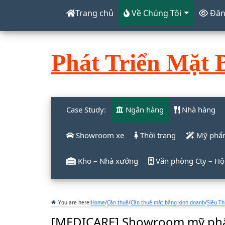
Trang chủ
Về Chúng Tôi
Đăng
Phát Triển Mặt 
Case Study:
Ngân hàng
Nhà hàng
Showroom xe
Thời trang
Mỹ phẩ
Kho – Nhà xưởng
Văn phòng Cty – Hội
You are here:
Home
/
Cần thuê
/
Cần thuê mặt bằng kinh doanh
/
Siêu Th
[MEDICARE] Showroom mỹ phẩm