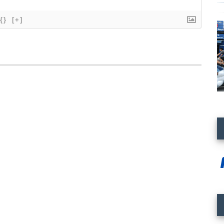
{}
[+]