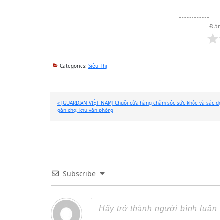
Đán
Categories:
Siêu Thị
Previous
« [GUARDIAN VIỆT NAM] Chuỗi cửa hàng chăm sóc sức khỏe và sắc đ
Post:
gần chợ, khu văn phòng
Subscribe