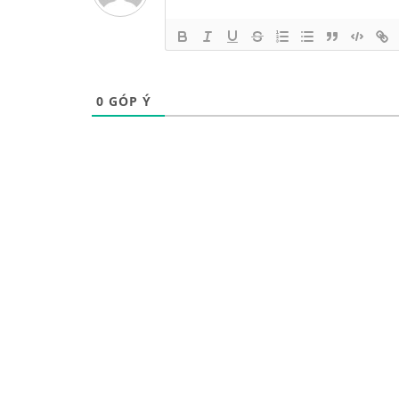
0
GÓP Ý