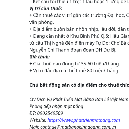
– Kết cấu tối thiểu 1 trệt 1 lầu hoặc 1 lửng để
Vị trí cần thuê:
+ Cần thuê các vị trí gần các trường Đại học
văn phòng.
+ Địa điểm buôn bán nhộn nhịp, lâu đời, dân tr
+ Đang cần nhất ở Khu Bình Phú Q.6; Hậu Gia
từ cầu Thị Nghè đến điện máy Tự Do; Chợ Bà 
Nguyễn Chí Thanh đoạn đoạn ĐH Dự Bị.
Giá thuê:
+ Giá thuê dao động từ 35-60 triệu/tháng.
+ Vị trí đắc địa có thể thuê 80 triệu/tháng.
Chủ bất động sản có địa điểm cho thuê thíc
Cty Dịch Vụ Phát Triển Mặt Bằng Bán Lẻ Việt Nam
Phòng tiếp nhận mặt bằng
ĐT: 0902549509
Website:
https://www.phattrienmatbang.com
Mail: canthue@matbangkinhdoanh.com.vn