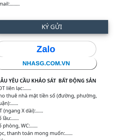
ail:........
KÝ GỬI
Zalo
NHASG.COM.VN
ẪU YÊU CẦU KHẢO SÁT BẤT ĐỘNG SẢN
T liên lạc:......
ho thuê nhà mặt tiền số (đường, phường,
ận):......
 (ngang X dài):......
 lầu:......
ố phòng, WC:......
ọc, thanh toán mong muốn:......