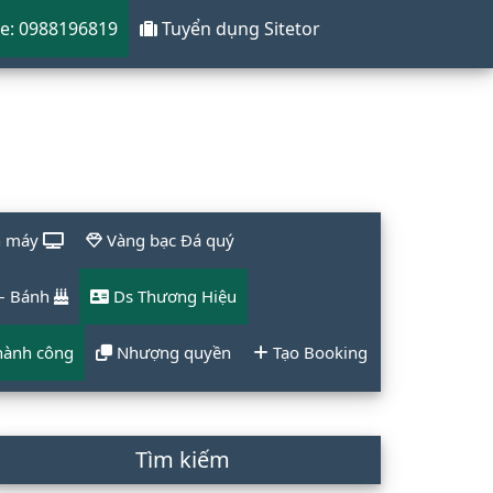
e: 0988196819
Tuyển dụng Sitetor
ện máy
Vàng bạc Đá quý
 – Bánh
Ds Thương Hiệu
hành công
Nhượng quyền
Tạo Booking
rimary
Tìm kiếm
idebar