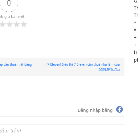
Gi
0
Th
T
h giá bài viết
*
*
+
+
L
p
Next
ẹp cần thuê mặt bằng
[7-Eleven] Siêu thị 7-Eleven cần thuê nhà làm cửa
Post:
hàng tiện lợi »
Đăng nhập bằng