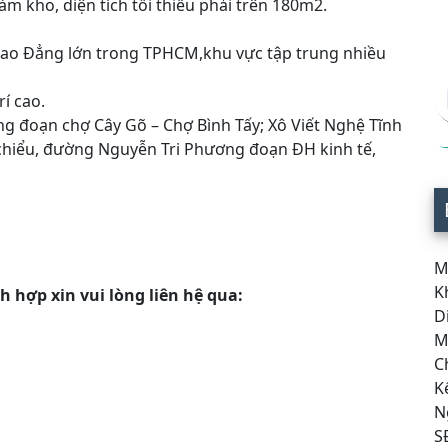
 làm kho, diện tích tối thiểu phải trên 180m2.
, Cao Đẳng lớn trong TPHCM,khu vực tập trung nhiều
í cao.
ng đoạn chợ Cây Gõ – Chợ Bình Tấy; Xô Viết Nghệ Tĩnh
chiểu, đường Nguyễn Tri Phương đoạn ĐH kinh tế,
M
K
h hợp xin vui lòng liên hệ qua:
Di
Mặ
Ch
Kế
N
SĐ