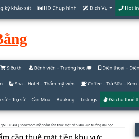
 ký khảo sát
HD Chụp hình
Dịch Vụ
Hotlin
Bằng
Siêu thị
Bệnh viện – Trường học
Điện thoại – Đi
m
Spa – Hotel – Thẩm mỹ viện
Coffee – Trà Sữa – Kem
 sở – Trụ sở
Cần Mua
Booking
Listings
Đã cho thuê t
P
ị
/
[MEDICARE] Showroom mỹ phẩm cần thuê mặt tiền khu vực trường đại học
S
 cần thuê mặt tiền khu vực