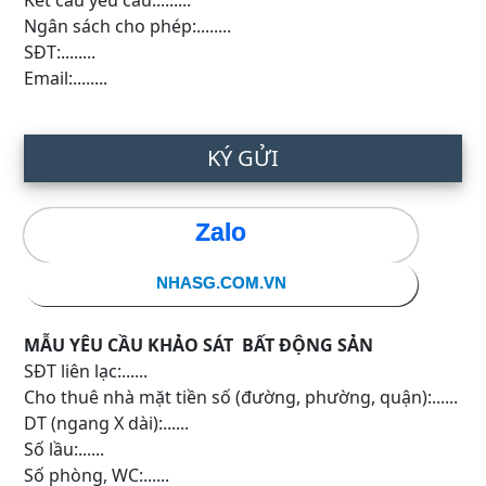
Kết cấu yêu cầu:........
Ngân sách cho phép:........
SĐT:........
Email:........
KÝ GỬI
Zalo
NHASG.COM.VN
MẪU YÊU CẦU KHẢO SÁT BẤT ĐỘNG SẢN
SĐT liên lạc:......
Cho thuê nhà mặt tiền số (đường, phường, quận):......
DT (ngang X dài):......
Số lầu:......
Số phòng, WC:......