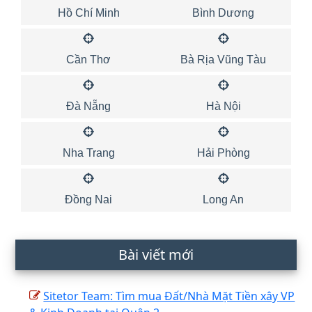
Hồ Chí Minh
Bình Dương
Cần Thơ
Bà Rịa Vũng Tàu
Đà Nẵng
Hà Nội
Nha Trang
Hải Phòng
Đồng Nai
Long An
Bài viết mới
Sitetor Team: Tìm mua Đất/Nhà Mặt Tiền xây VP