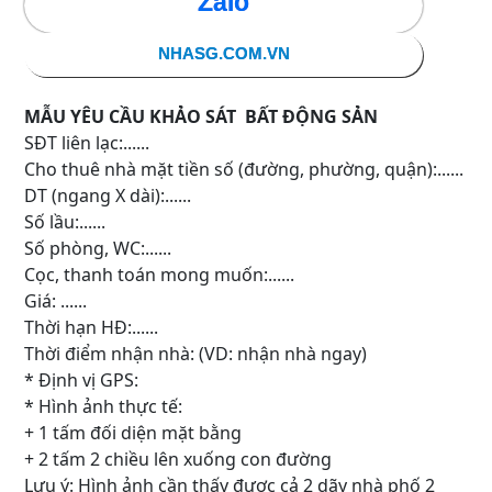
Zalo
NHASG.COM.VN
MẪU YÊU CẦU KHẢO SÁT BẤT ĐỘNG SẢN
SĐT liên lạc:......
Cho thuê nhà mặt tiền số (đường, phường, quận):......
DT (ngang X dài):......
Số lầu:......
Số phòng, WC:......
Cọc, thanh toán mong muốn:......
Giá: ......
Thời hạn HĐ:......
Thời điểm nhận nhà: (VD: nhận nhà ngay)
* Định vị GPS:
* Hình ảnh thực tế:
+ 1 tấm đối diện mặt bằng
+ 2 tấm 2 chiều lên xuống con đường
Lưu ý: Hình ảnh cần thấy được cả 2 dãy nhà phố 2