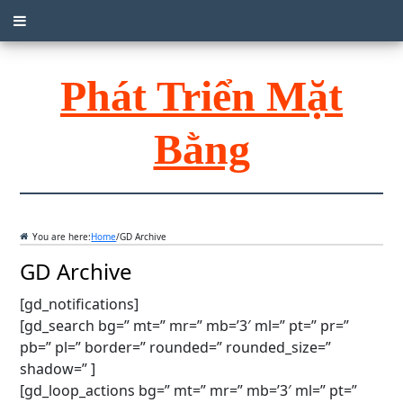
Phát Triển Mặt
Bằng
You are here:
Home
/
GD Archive
GD Archive
[gd_notifications]
[gd_search bg=” mt=” mr=” mb=’3′ ml=” pt=” pr=”
pb=” pl=” border=” rounded=” rounded_size=”
shadow=” ]
[gd_loop_actions bg=” mt=” mr=” mb=’3′ ml=” pt=”