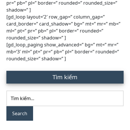
pr=” pb=” pl=” border=” rounded=” rounded_size=”
shadow=” ]
[gd_loop layout=’2′ row_gap=” column_gap=”
card_border=” card_shadow=” bg=” mt=” mr=” mb=”
ml=” pt=” pr=” pb=” pl=” border=” rounded=”
rounded_size=” shadow=” ]
[gd_loop_paging show_advanced=” bg=” mt=” mr=”
mb=’3′ ml=” pt=” pr=” pb=” pl=” border=” rounded=”
rounded_size=” shadow=” ]
Primary
Tìm kiếm
Sidebar
Tìm
kiếm...