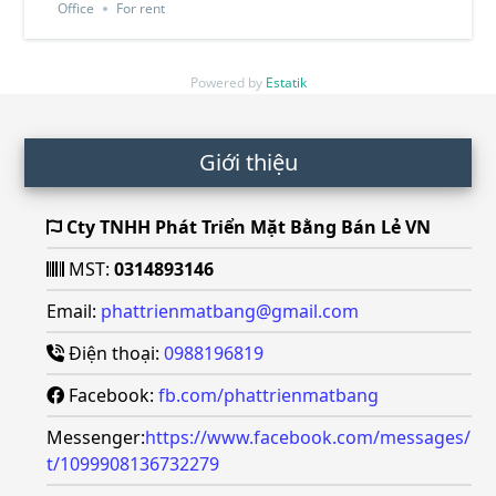
Office
For rent
Powered by
Estatik
Footer
Giới thiệu
Cty TNHH Phát Triển Mặt Bằng Bán Lẻ VN
MST:
0314893146
Email:
phattrienmatbang@gmail.com
Điện thoại:
0988196819
Facebook:
fb.com/phattrienmatbang
Messenger:
https://www.facebook.com/messages/
t/1099908136732279