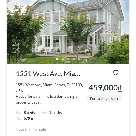
1551 West Ave, Miami
Beach, FL 33139, USA
1551 West Ave, Miami Beach, FL 33139,
459,000₫
USA
House for sale. This is a demo single
For sale by owner
property page...
3
beds
2
baths
679
m²
House
For sale