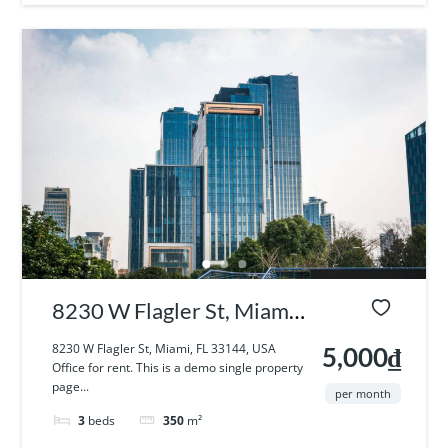
8230 W Flagler St, Miami,
FL 33144, USA
8230 W Flagler St, Miami, FL 33144, USA
5,000₫
Office for rent. This is a demo single property
page...
per month
3
beds
350
m²