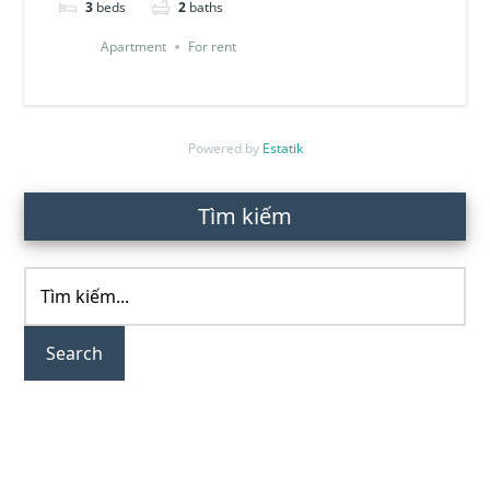
3
beds
2
baths
Apartment
For rent
Powered by
Estatik
Primary
Tìm kiếm
Sidebar
Tìm
kiếm...