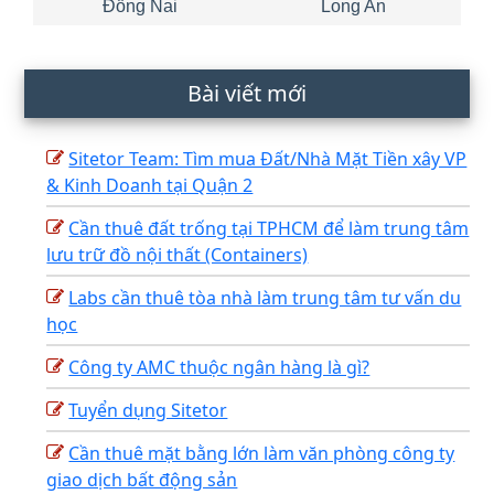
Đồng Nai
Long An
Bài viết mới
Sitetor Team: Tìm mua Đất/Nhà Mặt Tiền xây VP
& Kinh Doanh tại Quận 2
Cần thuê đất trống tại TPHCM để làm trung tâm
lưu trữ đồ nội thất (Containers)
Labs cần thuê tòa nhà làm trung tâm tư vấn du
học
Công ty AMC thuộc ngân hàng là gì?
Tuyển dụng Sitetor
Cần thuê mặt bằng lớn làm văn phòng công ty
giao dịch bất động sản