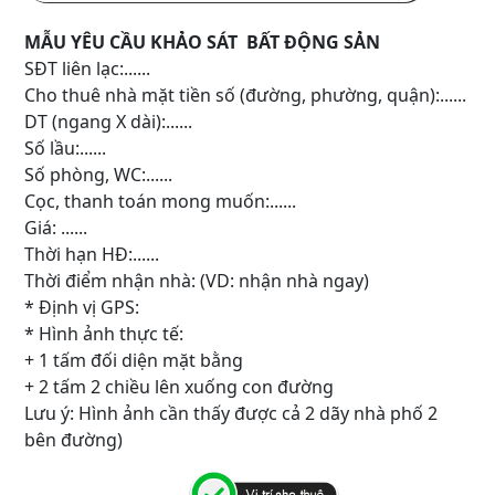
MẪU YÊU CẦU KHẢO SÁT BẤT ĐỘNG SẢN
SĐT liên lạc:......
Cho thuê nhà mặt tiền số (đường, phường, quận):......
DT (ngang X dài):......
Số lầu:......
Số phòng, WC:......
Cọc, thanh toán mong muốn:......
Giá: ......
Thời hạn HĐ:......
Thời điểm nhận nhà: (VD: nhận nhà ngay)
* Định vị GPS:
* Hình ảnh thực tế:
+ 1 tấm đối diện mặt bằng
+ 2 tấm 2 chiều lên xuống con đường
Lưu ý: Hình ảnh cần thấy được cả 2 dãy nhà phố 2
bên đường)