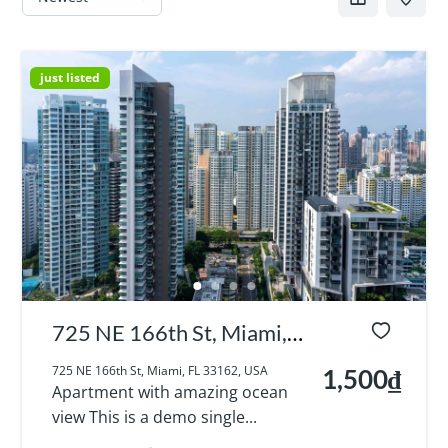
just listed
725 NE 166th St, Miami,
FL 33162, USA
725 NE 166th St, Miami, FL 33162, USA
1,500₫
Apartment with amazing ocean
view This is a demo single...